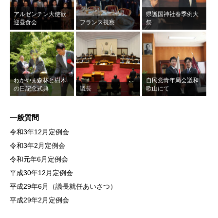
アルゼンチン大使歓
県護国神社春季例大
迎昼食会
フランス視察
祭
わかやま森林と樹木
自民党青年局会議和
の日記念式典
議長
歌山にて
一般質問
令和3年12月定例会
令和3年2月定例会
令和元年6月定例会
平成30年12月定例会
平成29年6月（議長就任あいさつ）
平成29年2月定例会