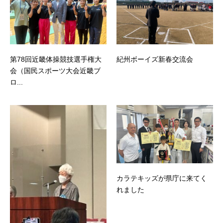
第78回近畿体操競技選手権大
紀州ボーイズ新春交流会
会（国民スポーツ大会近畿ブ
ロ...
カラテキッズが県庁に来てく
れました