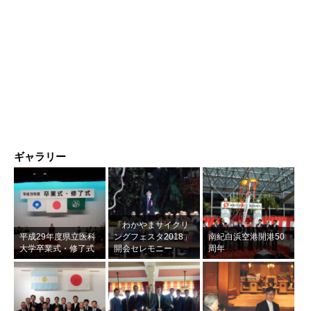
ギャラリー
「わかやまサイクリ
平成29年度県立医科
ングフェスタ2018」
南紀白浜空港開港50
大学卒業式・修了式
開会セレモニー
周年