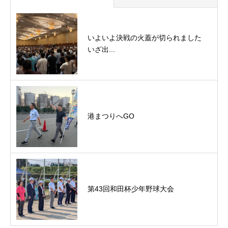
いよいよ決戦の火蓋が切られました
いざ出...
港まつりへGO
第43回和田杯少年野球大会