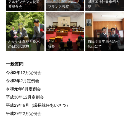
アルゼンチン大使歓
県護国神社春季例大
迎昼食会
フランス視察
祭
わかやま森林と樹木
自民党青年局会議和
の日記念式典
議長
歌山にて
一般質問
令和3年12月定例会
令和3年2月定例会
令和元年6月定例会
平成30年12月定例会
平成29年6月（議長就任あいさつ）
平成29年2月定例会