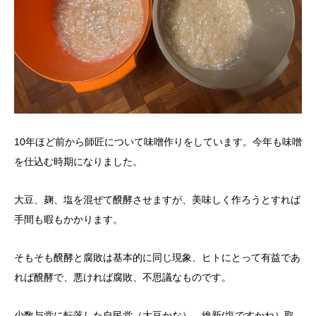
10年ほど前から師匠について味噌作りをしています。今年も味噌
を仕込む時期になりました。
大豆、麹、塩を混ぜて醗酵させますが、美味しく作ろうとすれば
手間も暇もかかります。
そもそも醗酵と腐敗は基本的に同じ現象、ヒトにとって有益であ
れば醗酵で、悪ければ腐敗、不思議なものです。
少数与党に転落した自民党（大豆かな）、維新(塩ですかね）取