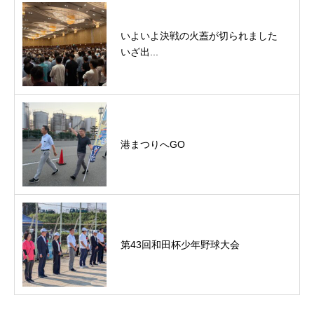
いよいよ決戦の火蓋が切られました
いざ出...
港まつりへGO
第43回和田杯少年野球大会