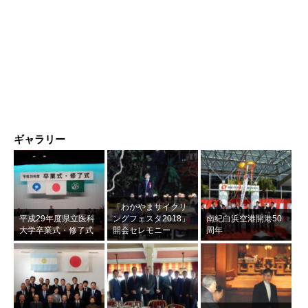
ギャラリー
「わかやまサイクリ
平成29年度県立医科
ングフェスタ2018」
南紀白浜空港開港50
大学卒業式・修了式
開会セレモニー
周年