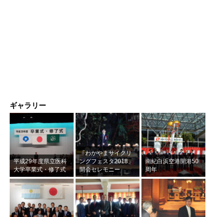
ギャラリー
「わかやまサイクリ
平成29年度県立医科
ングフェスタ2018」
南紀白浜空港開港50
大学卒業式・修了式
開会セレモニー
周年