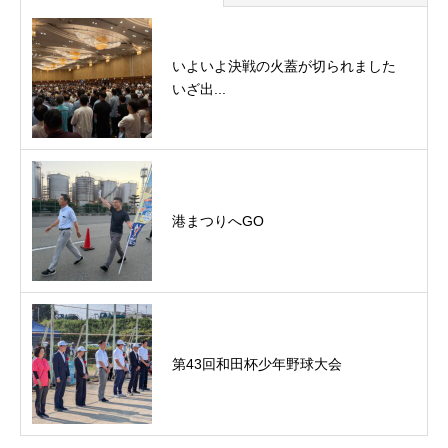
いよいよ決戦の火蓋が切られました
いざ出...
港まつりへGO
第43回和田杯少年野球大会