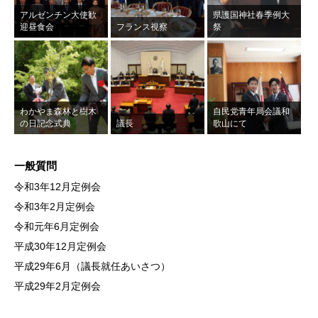
アルゼンチン大使歓
県護国神社春季例大
迎昼食会
フランス視察
祭
わかやま森林と樹木
自民党青年局会議和
の日記念式典
議長
歌山にて
一般質問
令和3年12月定例会
令和3年2月定例会
令和元年6月定例会
平成30年12月定例会
平成29年6月（議長就任あいさつ）
平成29年2月定例会