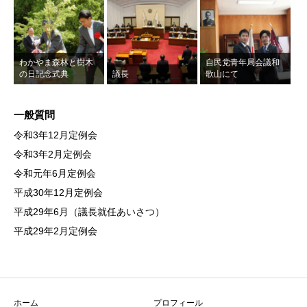
わかやま森林と樹木
自民党青年局会議和
の日記念式典
議長
歌山にて
一般質問
令和3年12月定例会
令和3年2月定例会
令和元年6月定例会
平成30年12月定例会
平成29年6月（議長就任あいさつ）
平成29年2月定例会
ホーム
プロフィール