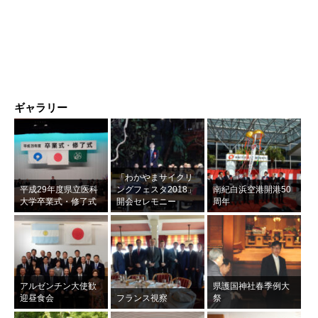
ギャラリー
「わかやまサイクリ
平成29年度県立医科
ングフェスタ2018」
南紀白浜空港開港50
大学卒業式・修了式
開会セレモニー
周年
アルゼンチン大使歓
県護国神社春季例大
迎昼食会
フランス視察
祭