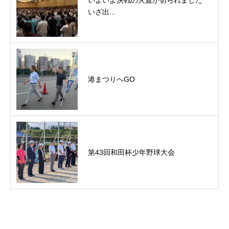
いよいよ決戦の火蓋が切られました
いざ出...
港まつりへGO
第43回和田杯少年野球大会