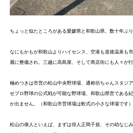
ちょっと似たところがある愛媛県と和歌山県、数十年ぶ
なにもかもが和歌山よりハイセンス、空港も道後温泉も
麗に整備され、三越に高島屋、そして商店街にも人々が
極めつきは市営の松山中央野球場、通称坊ちゃんスタジ
せプロ野球の公式戦が可能な野球場、和歌山県営である
か出ません。（和歌山市営球場は軟式の小さな球場です
松山の偉人といえば、まずは俳人正岡子規、その幼なじ