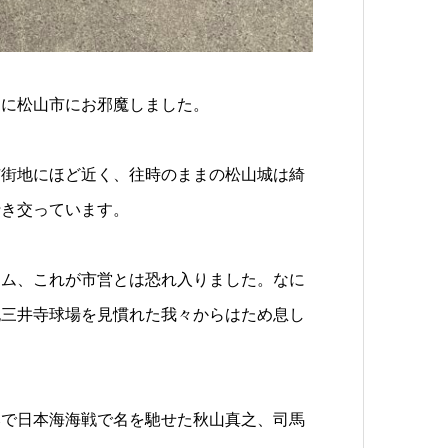
りに松山市にお邪魔しました。
市街地にほど近く、往時のままの松山城は綺
行き交っています。
アム、これが市営とは恐れ入りました。なに
紀三井寺球場を見慣れた我々からはため息し
）
みで日本海海戦で名を馳せた秋山真之、司馬