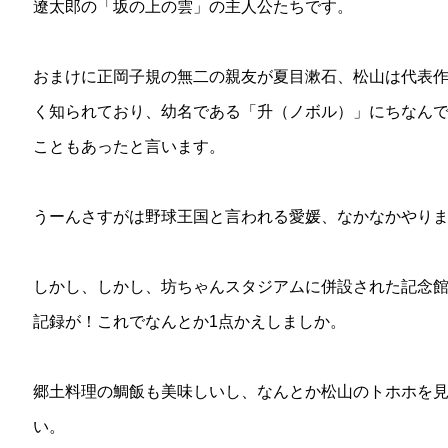
遼太郎の「坂の上の雲」の主人公たちです。
おまけに正岡子規の無二の親友が夏目漱石、松山は代表
く知られており、幼名である「升（ノボル）」にちなん
こともあったと言います。
うーんさすがは野球王国と言われる愛媛、なかなかやり
しかし、しかし、坊ちゃんスタジアムに併設された記念
記録が！これでなんとか1点かえしましか。
郷土料理の鯛飯も美味しいし、なんとか松山のトホホを
い。