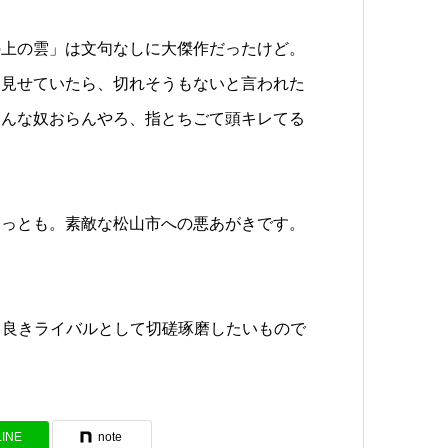
の上の雲」は文句なしに大傑作だったけど。
に見せていたら、切れそうもないと言われた
そんな奴おらんやろ、指とちごて頭キレてる
もっとも。素敵な松山市への悪あがきです。
nued 良きライバルとして切磋琢磨したいもので
LINE
note