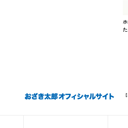
ホ
た
【