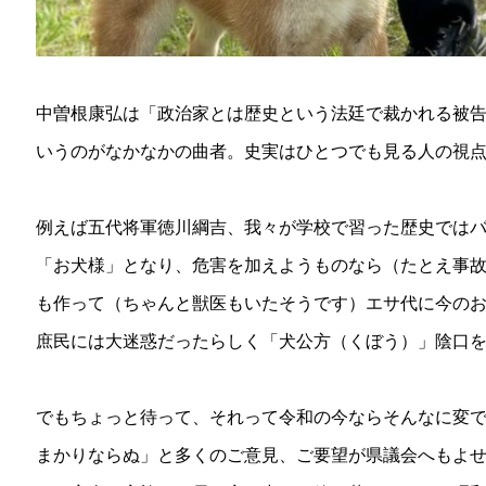
中曽根康弘は「政治家とは歴史という法廷で裁かれる被
いうのがなかなかの曲者。史実はひとつでも見る人の視
例えば五代将軍徳川綱吉、我々が学校で習った歴史では
「お犬様」となり、危害を加えようものなら（たとえ事
も作って（ちゃんと獣医もいたそうです）エサ代に今の
庶民には大迷惑だったらしく「犬公方（くぼう）」陰口
でもちょっと待って、それって令和の今ならそんなに変
まかりならぬ」と多くのご意見、ご要望が県議会へもよ