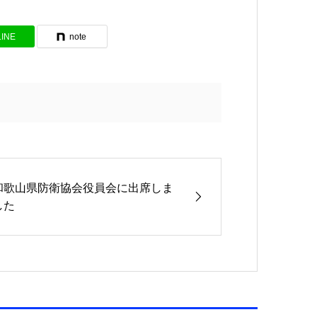
LINE
note
和歌山県防衛協会役員会に出席しま
した