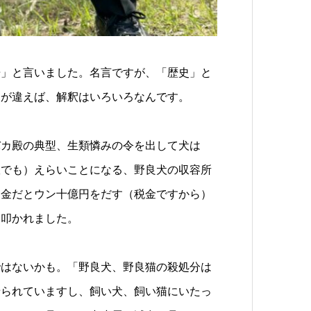
告」と言いました。名言ですが、「歴史」と
点が違えば、解釈はいろいろなんです。
バカ殿の典型、生類憐みの令を出して犬は
故でも）えらいことになる、野良犬の収容所
お金だとウン十億円をだす（税金ですから）
を叩かれました。
ではないかも。「野良犬、野良猫の殺処分は
せられていますし、飼い犬、飼い猫にいたっ