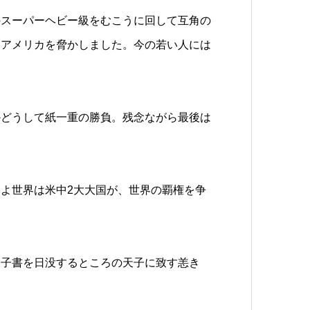
のスーパーヘビー級をむこうに回して互角の
はアメリカを脅かしました。今の若い人には
かどうして紙一重の勝負。残念ながら最後は
いよ世界は米中
2
大大国が、世界の覇権を争
天子書を日没するところの天子に致す恙き