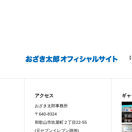
【
アクセス
ギャ
おざき太郎事務所
〒640-8324
平成
度県
和歌山市吹屋町２丁目22-55
科大
(元セブンイレブン跡地)
業式