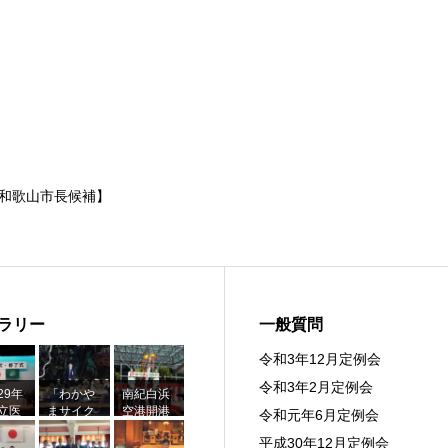
和歌山市長候補】
ラリー
一般質問
令和3年12月定例会
令和3年2月定例会
29年
「わかや
南紀白浜
立医
まサイク
空港開港
令和元年6月定例会
学卒
リングフ
50周年
平成30年12月定例会
・修
ェスタ