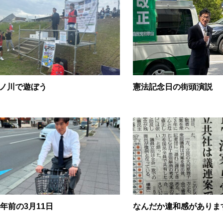
ノ川で遊ぼう
憲法記念日の街頭演説
2年前の3月11日
なんだか違和感がありま