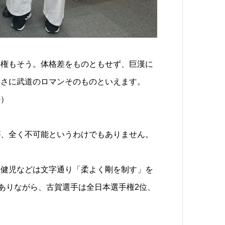
手権もそう。体格差をものともせず、巨漢に
まさに武道のロマンそのものといえます。
か）
が、全く不可能というわけでもありません。
緑健児などは文字通り「柔よく剛を制す」を
ありながら、古賀選手は全日本選手権
2
位、