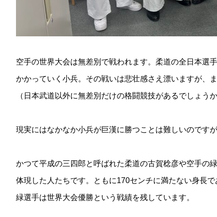
空手の世界大会は無差別で戦われます。柔道の全日本選
かかっていく小兵。その戦いは悲壮感さえ漂いますが、
（日本武道以外に無差別だけの格闘競技があるでしょう
現実にはなかなか小兵が巨漢に勝つことは難しいのです
かつて平成の三四郎と呼ばれた柔道の古賀稔彦や空手の
体現した人たちです。ともに
170
センチに満たない身長で
緑選手は世界大会優勝という戦績を残しています。